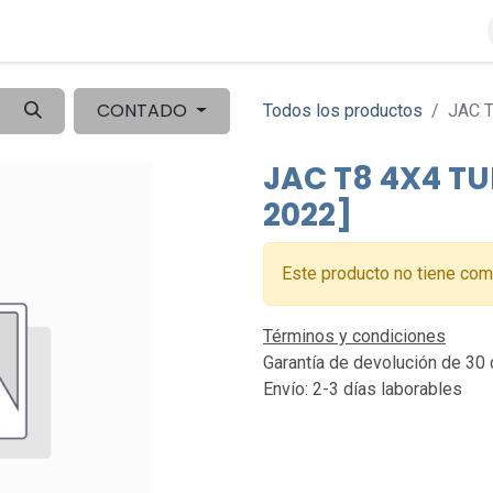
o
Crédito a tu medida
Valida tus Tickets
Travesía
CONTADO
Todos los productos
JAC T
JAC T8 4X4 TU
2022]
Este producto no tiene com
Términos y condiciones
Garantía de devolución de 30 
Envío: 2-3 días laborables