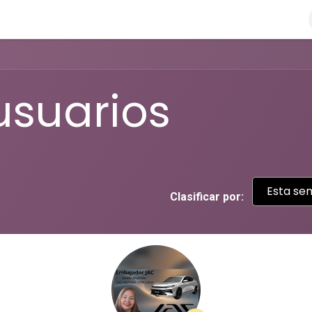
o
Crédito a tu medida
Valida tus Tickets
Travesía
usuarios
Esta se
Clasificar por: