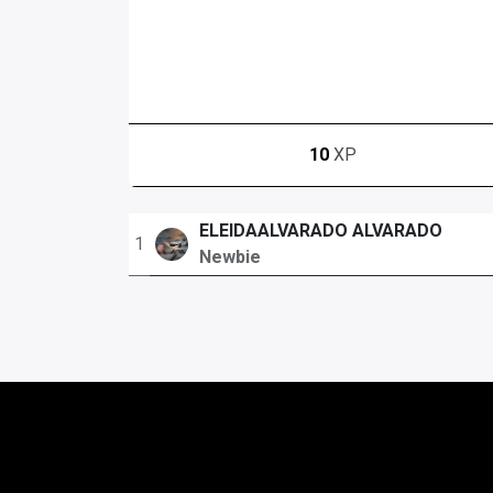
10
XP
ELEIDAALVARADO ALVARADO
1
Newbie