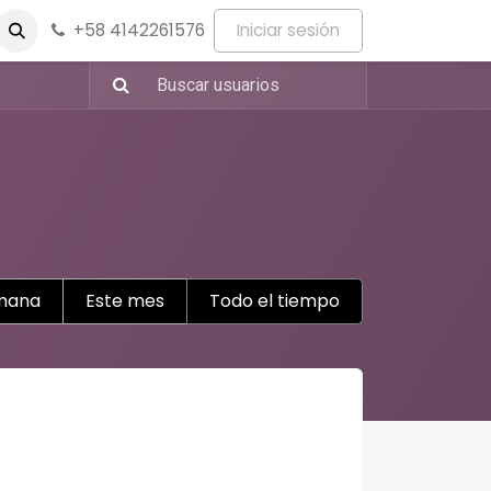
+58 4142261576
Iniciar sesión
mana
Este mes
Todo el tiempo